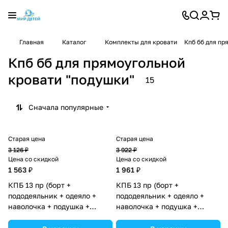
Главная
Каталог
Комплекты для кровати
Кпб бб для пр
Кпб бб для прямоугольной
кровати "подушки"
15
Сначала популярные
Старая цена
Старая цена
3 126 ₽
3 922 ₽
Цена со скидкой
Цена со скидкой
1 563 ₽
1 961 ₽
КПБ 13 пр (борт +
КПБ 13 пр (борт +
пододеяльник + одеяло +
пододеяльник + одеяло +
наволочка + подушка +
наволочка + подушка +
простынь (бязь) 6кв+2пр
простынь (бязь) 6кв+2пр
(№1146-0-1бб) цвета в
(№1148-4-1бб_03) цвета в