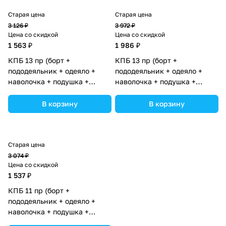
Старая цена
Старая цена
3 126 ₽
3 972 ₽
Цена со скидкой
Цена со скидкой
1 563 ₽
1 986 ₽
КПБ 13 пр (борт +
КПБ 13 пр (борт +
пододеяльник + одеяло +
пододеяльник + одеяло +
наволочка + подушка +
наволочка + подушка +
простынь (бязь) 6кв+2пр
простынь (бязь) 6кв+2пр
(№1146-0-1бб_06) цвета в
(№1126-2-1бб) цвета в
В корзину
В корзину
ассортименте.
ассортименте.
Старая цена
3 074 ₽
Цена со скидкой
1 537 ₽
КПБ 11 пр (борт +
пододеяльник + одеяло +
наволочка + подушка +
простынь (бязь) 6пр (№1133-