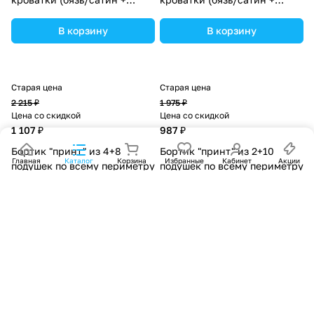
синтепон) (№П109_4а8_10)
синтепон) (№П109_2а10_38)
цвета в ассортименте.
цвета в ассортименте.
В корзину
В корзину
Старая цена
Старая цена
2 215 ₽
1 975 ₽
Цена со скидкой
Цена со скидкой
1 107 ₽
987 ₽
Бортик "принт" из 4+8
Бортик "принт" из 2+10
Главная
Каталог
Корзина
Избранные
Кабинет
Акции
подушек по всему периметру
подушек по всему периметру
кроватки (бязь/сатин +
кроватки (бязь/сатин +
синтепон) (№П109_4а8_17)
синтепон) (№П109_2а10_45)
цвета в ассортименте.
цвета в ассортименте.
В корзину
В корзину
Старая цена
Старая цена
2 454 ₽
1 975 ₽
Цена со скидкой
Цена со скидкой
1 227 ₽
987 ₽