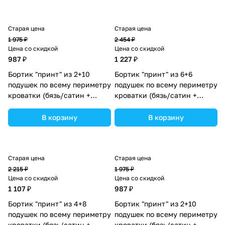
Старая цена
Старая цена
1 975 ₽
2 454 ₽
Цена со скидкой
Цена со скидкой
987 ₽
1 227 ₽
Бортик "принт" из 2+10
Бортик "принт" из 6+6
подушек по всему периметру
подушек по всему периметру
кроватки (бязь/сатин +
кроватки (бязь/сатин +
синтепон) (№П109_2а10_33)
синтепон) (№П109_6а6_12)
цвета в ассортименте.
цвета в ассортименте.
В корзину
В корзину
Старая цена
Старая цена
2 215 ₽
1 975 ₽
Цена со скидкой
Цена со скидкой
1 107 ₽
987 ₽
Бортик "принт" из 4+8
Бортик "принт" из 2+10
подушек по всему периметру
подушек по всему периметру
кроватки (бязь/сатин +
кроватки (бязь/сатин +