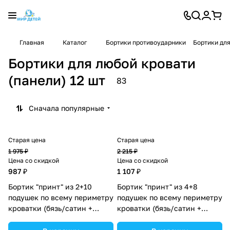
Главная
Каталог
Бортики противоударники
Бортики для
Бортики для любой кровати
(панели) 12 шт
83
Сначала популярные
Старая цена
Старая цена
1 975 ₽
2 215 ₽
Цена со скидкой
Цена со скидкой
987 ₽
1 107 ₽
Бортик "принт" из 2+10
Бортик "принт" из 4+8
подушек по всему периметру
подушек по всему периметру
кроватки (бязь/сатин +
кроватки (бязь/сатин +
синтепон) (№П109_2а10_26)
синтепон) (№П109_4а8_04)
цвета в ассортименте.
цвета в ассортименте.