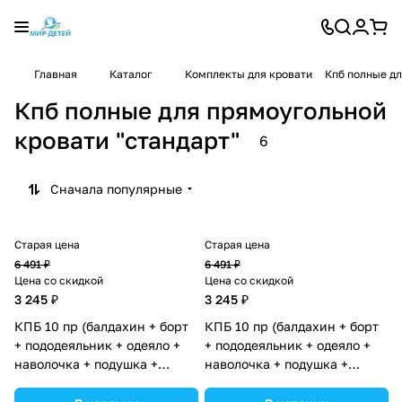
Главная
Каталог
Комплекты для кровати
Кпб полные дл
Кпб полные для прямоугольной
кровати "стандарт"
6
Сначала популярные
Старая цена
Старая цена
6 491 ₽
6 491 ₽
Цена со скидкой
Цена со скидкой
3 245 ₽
3 245 ₽
КПБ 10 пр (балдахин + борт
КПБ 10 пр (балдахин + борт
+ пододеяльник + одеяло +
+ пододеяльник + одеяло +
наволочка + подушка +
наволочка + подушка +
простынь (бязь) 4прямуг
простынь (бязь) 4прямуг
(№1147-4-1_02) цвета в
(№1147-4-1) цвета в